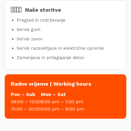
🇸🇮
Naše storitve
Pregled in vzdrževanje
Servis gum
Servis zavor
Servis razsvetljave in električne opreme
Zamenjava in prilagajanje delov
Radno vrijeme | Working hours
Pon – Sub
Mon – Sat
08:00 – 13:00
8:00 am – 1:00 pm
15:00 – 20:00
3:00 pm – 8:00 pm